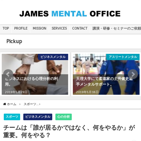
TOP
PROFILE
MISSION
SERVICES
CONTACT
講演・研修・セミナーのご依頼
Pickup
ビジネスメンタル
アスリートメンタル
ビジネスにおける心理分析の利
天理大学にて柔道家の土井健史選
用。
手メンタルサポート。
2019年5月29日
2019年5月18日
ホーム
スポーツ
チームは「誰が居るかではなく、何をやるか」が重要。何をやる？
スポーツ
ビジネスメンタル
心の分析
チームは「誰が居るかではなく、何をやるか」が
重要。何をやる？