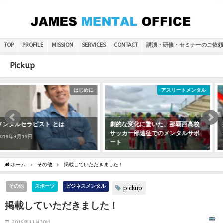
TOP
PROFILE
MISSION
SERVICES
CONTACT
講演・研修・セミナーのご依頼
Pickup
アスリートメンタル
ビジネスメンタル
劇的な変化に驚いた、那覇西高校
病院での「原因はストレスです
サッカー部遠征でのメンタルサポ
ね」の前に！
ート
2019年7月8日
2019年5月3日
ホーム
その他
掲載していただきました！
その他
スポーツ
ビジネスメンタル
pickup
掲載していただきました！
2019年11月30日