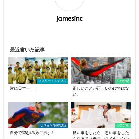
jamesinc
最近書いた記事
アスリートメンタル
心の分析
遂に日本一！！
正しいことが正しいわけではな
い。
ビジョン/目標設定
心の分析
自分で望む環境に行け！
良い事をしたら、悪い事をした
くなる？（モラルライセンシン